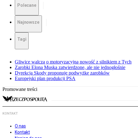
Polecane
Najnowsze
Tagi
Gliwice walczą o motoryzacyjną nowość z silnikiem z Tych
Zarobki Elona Muska zatwierdzone, ale nie jednogłośnie
Dyrekcja Skody proponuje podwyżkę zarobków
Europejski plan produkcji PSA
Promowane treści
KONTAKT
O nas
Kontakt