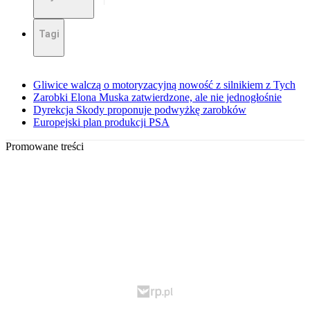
Tagi
Gliwice walczą o motoryzacyjną nowość z silnikiem z Tych
Zarobki Elona Muska zatwierdzone, ale nie jednogłośnie
Dyrekcja Skody proponuje podwyżkę zarobków
Europejski plan produkcji PSA
Promowane treści