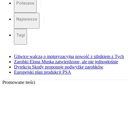
Polecane
Najnowsze
Tagi
Gliwice walczą o motoryzacyjną nowość z silnikiem z Tych
Zarobki Elona Muska zatwierdzone, ale nie jednogłośnie
Dyrekcja Skody proponuje podwyżkę zarobków
Europejski plan produkcji PSA
Promowane treści