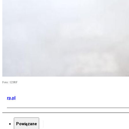
Foto: 123RF
rp.pl
Powiązane