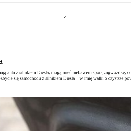
a
 mają auta z silnikiem Diesla, mogą mieć niebawem sporą zagwozdkę, co
ozbycie się samochodu z silnikiem Diesla – w imię walki o czystsze pow