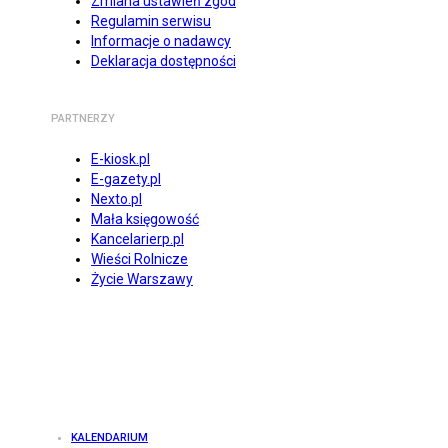
Zmiana ustawień zgód
Regulamin serwisu
Informacje o nadawcy
Deklaracja dostępności
PARTNERZY
E-kiosk.pl
E-gazety.pl
Nexto.pl
Mała księgowość
Kancelarierp.pl
Wieści Rolnicze
Życie Warszawy
KALENDARIUM