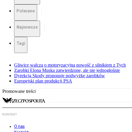
Polecane
Najnowsze
Tagi
Gliwice walczą o motoryzacyjną nowość z silnikiem z Tych
Zarobki Elona Muska zatwierdzone, ale nie jednogłośnie
Dyrekcja Skody proponuje podwyżkę zarobków
Europejski plan produkcji PSA
Promowane treści
KONTAKT
O nas