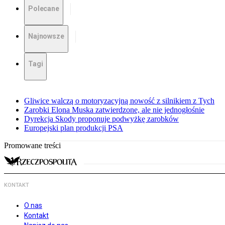
Polecane
Najnowsze
Tagi
Gliwice walczą o motoryzacyjną nowość z silnikiem z Tych
Zarobki Elona Muska zatwierdzone, ale nie jednogłośnie
Dyrekcja Skody proponuje podwyżkę zarobków
Europejski plan produkcji PSA
Promowane treści
KONTAKT
O nas
Kontakt