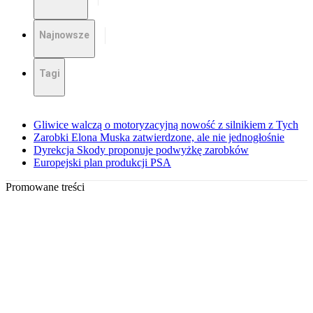
Najnowsze
Tagi
Gliwice walczą o motoryzacyjną nowość z silnikiem z Tych
Zarobki Elona Muska zatwierdzone, ale nie jednogłośnie
Dyrekcja Skody proponuje podwyżkę zarobków
Europejski plan produkcji PSA
Promowane treści