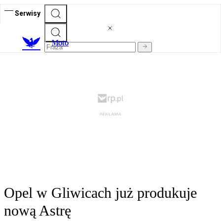
Serwisy
M
oto
Opel w Gliwicach już produkuje
nową Astrę