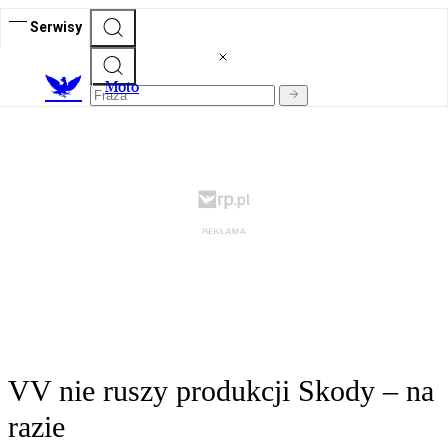
Serwisy
M
oto
VV nie ruszy produkcji Skody – na
razie