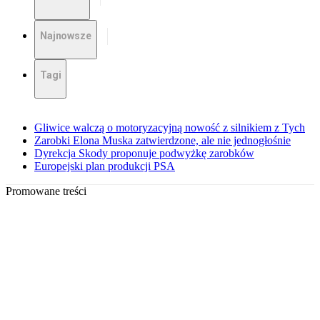
Najnowsze
Tagi
Gliwice walczą o motoryzacyjną nowość z silnikiem z Tych
Zarobki Elona Muska zatwierdzone, ale nie jednogłośnie
Dyrekcja Skody proponuje podwyżkę zarobków
Europejski plan produkcji PSA
Promowane treści