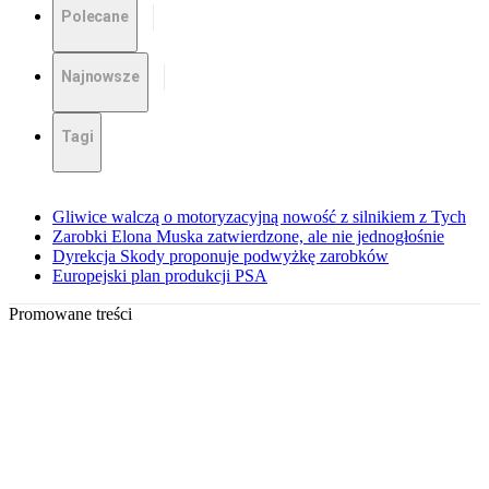
Polecane
Najnowsze
Tagi
Gliwice walczą o motoryzacyjną nowość z silnikiem z Tych
Zarobki Elona Muska zatwierdzone, ale nie jednogłośnie
Dyrekcja Skody proponuje podwyżkę zarobków
Europejski plan produkcji PSA
Promowane treści