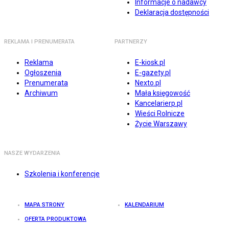
Informacje o nadawcy
Deklaracja dostępności
REKLAMA I PRENUMERATA
PARTNERZY
Reklama
E-kiosk.pl
Ogłoszenia
E-gazety.pl
Prenumerata
Nexto.pl
Archiwum
Mała księgowość
Kancelarierp.pl
Wieści Rolnicze
Życie Warszawy
NASZE WYDARZENIA
Szkolenia i konferencje
MAPA STRONY
KALENDARIUM
OFERTA PRODUKTOWA