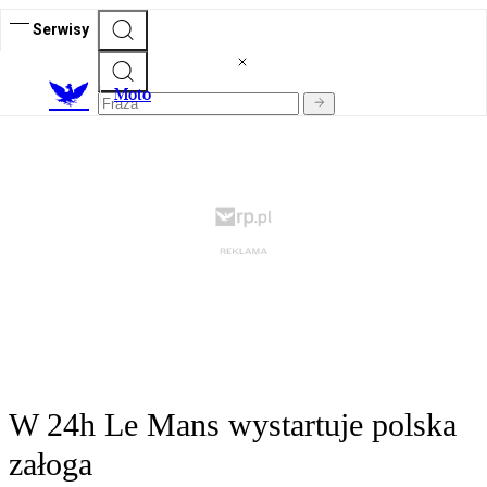
Serwisy
M
oto
W 24h Le Mans wystartuje polska
załoga