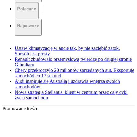
Polecane
Najnowsze
Ustaw klimatyzację w aucie tak, by nie zaziębić zatok.
Sposób jest prosty
Renault zbudowało przemysłową twierdzę po drugiej stronie
Gibraltaru
Chery przekroczyło 20 milionów sprzedanych aut. Eksportuje
samochód co 17 sekund
Audi inspiruje się Australią i uzdrawia wnętrza swoich
samochodów
Nowa strategia Stellantis: klient w centrum przez cały cykl
życia samochodu
Promowane treści