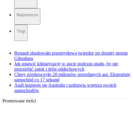
Najnowsze
Tagi
Renault zbudowało przemysłową twierdzę po drugiej stronie
Gibraltaru
Jak ustawić klimatyzację w aucie podczas upału, by nie
przeziębić zatok i dróg oddechowych
Chery przekroczyło 20 milionów sprzedanych aut. Eksportuje
samochód co 17 sekund
Audi inspiruje się Australią i uzdrawia wnętrza swoich
samochodów
Promowane treści