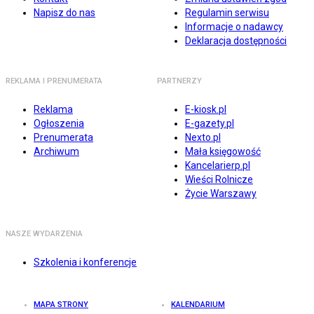
Napisz do nas
Regulamin serwisu
Informacje o nadawcy
Deklaracja dostępności
REKLAMA I PRENUMERATA
PARTNERZY
Reklama
E-kiosk.pl
Ogłoszenia
E-gazety.pl
Prenumerata
Nexto.pl
Archiwum
Mała księgowość
Kancelarierp.pl
Wieści Rolnicze
Życie Warszawy
NASZE WYDARZENIA
Szkolenia i konferencje
MAPA STRONY
KALENDARIUM