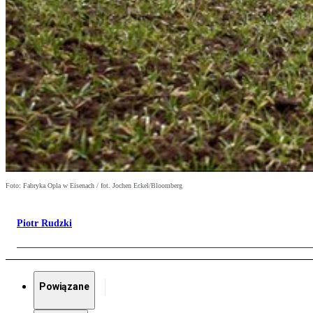
Foto: Fabryka Opla w Eisenach / fot. Jochen Eckel/Bloomberg
Piotr Rudzki
Powiązane