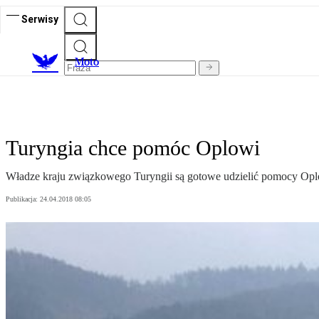
Serwisy
M
oto
Turyngia chce pomóc Oplowi
Władze kraju związkowego Turyngii są gotowe udzielić pomocy Op
Publikacja:
24.04.2018 08:05