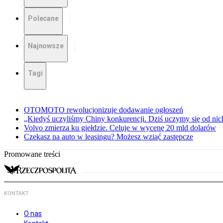
Polecane
Najnowsze
Tagi
OTOMOTO rewolucjonizuje dodawanie ogłoszeń
„Kiedyś uczyliśmy Chiny konkurencji. Dziś uczymy się od ni
Volvo zmierza ku giełdzie. Celuje w wycenę 20 mld dolarów
Czekasz na auto w leasingu? Możesz wziąć zastępcze
Promowane treści
KONTAKT
O nas