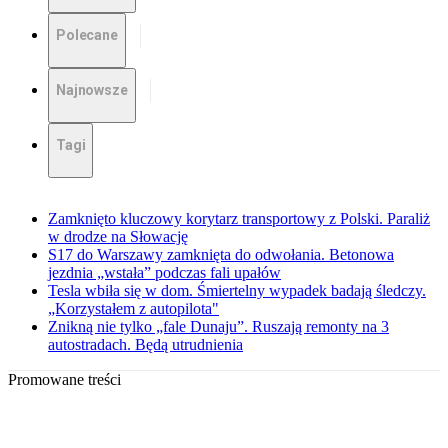
Polecane
Najnowsze
Tagi
Zamknięto kluczowy korytarz transportowy z Polski. Paraliż
w drodze na Słowację
S17 do Warszawy zamknięta do odwołania. Betonowa
jezdnia „wstała” podczas fali upałów
Tesla wbiła się w dom. Śmiertelny wypadek badają śledczy.
„Korzystałem z autopilota"
Znikną nie tylko „fale Dunaju”. Ruszają remonty na 3
autostradach. Będą utrudnienia
Promowane treści