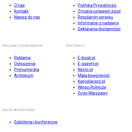
O nas
Polityka Prywatności
Kontakt
Zmiana ustawień zgód
Napisz do nas
Regulamin serwisu
Informacje o nadawcy
Deklaracja dostępności
REKLAMA I PRENUMERATA
PARTNERZY
Reklama
E-kiosk.pl
Ogłoszenia
E-gazety.pl
Prenumerata
Nexto.pl
Archiwum
Mała księgowość
Kancelarierp.pl
Wieści Rolnicze
Życie Warszawy
NASZE WYDARZENIA
Szkolenia i konferencje