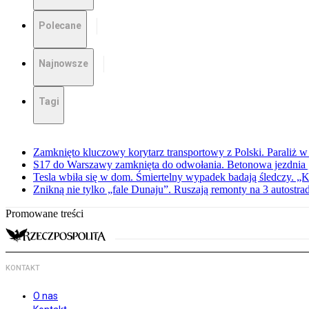
Polecane
Najnowsze
Tagi
Zamknięto kluczowy korytarz transportowy z Polski. Paraliż w
S17 do Warszawy zamknięta do odwołania. Betonowa jezdnia „
Tesla wbiła się w dom. Śmiertelny wypadek badają śledczy. „K
Znikną nie tylko „fale Dunaju”. Ruszają remonty na 3 autostra
Promowane treści
KONTAKT
O nas