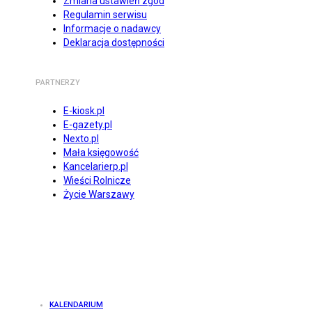
Zmiana ustawień zgód
Regulamin serwisu
Informacje o nadawcy
Deklaracja dostępności
PARTNERZY
E-kiosk.pl
E-gazety.pl
Nexto.pl
Mała księgowość
Kancelarierp.pl
Wieści Rolnicze
Życie Warszawy
KALENDARIUM