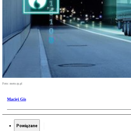
Foto: moto.rp.pl
Maciej Gis
Powiązane