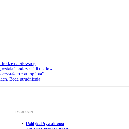
 drodze na Słowację
wstała” podczas fali upałów
orzystałem z autopilota"
dach. Będą utrudnienia
REGULAMIN
Polityka Prywatności