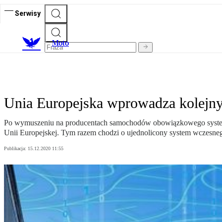
Serwisy
M
oto
Unia Europejska wprowadza kolejny
Po wymuszeniu na producentach samochodów obowiązkowego systemu
Unii Europejskej. Tym razem chodzi o ujednolicony system wczesneg
Publikacja:
15.12.2020 11:55