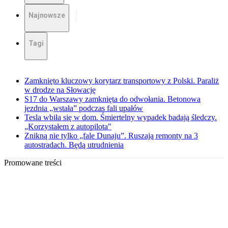
Najnowsze
Tagi
Zamknięto kluczowy korytarz transportowy z Polski. Paraliż
w drodze na Słowację
S17 do Warszawy zamknięta do odwołania. Betonowa
jezdnia „wstała” podczas fali upałów
Tesla wbiła się w dom. Śmiertelny wypadek badają śledczy.
„Korzystałem z autopilota"
Znikną nie tylko „fale Dunaju”. Ruszają remonty na 3
autostradach. Będą utrudnienia
Promowane treści