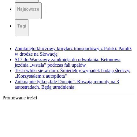
Najnowsze
Tagi
Zamknięto kluczowy korytarz transportowy z Polski. Paraliż
w drodze na Słowację
S17 do Warszawy zamknięta do odwołania. Betonowa
jezdnia „wstała” podczas fali upałów
Tesla wbiła się w dom. Śmiertelny wypadek badają śledczy.
„Korzystałem z autopilota"
Znikną nie tylko „fale Dunaju”. Ruszają remonty na 3
autostradach. Będą utrudnienia
Promowane treści