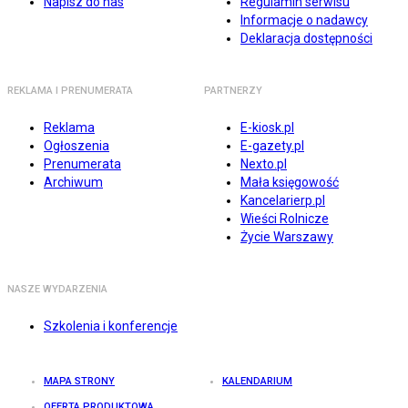
Napisz do nas
Regulamin serwisu
Informacje o nadawcy
Deklaracja dostępności
REKLAMA I PRENUMERATA
PARTNERZY
Reklama
E-kiosk.pl
Ogłoszenia
E-gazety.pl
Prenumerata
Nexto.pl
Archiwum
Mała księgowość
Kancelarierp.pl
Wieści Rolnicze
Życie Warszawy
NASZE WYDARZENIA
Szkolenia i konferencje
MAPA STRONY
KALENDARIUM
OFERTA PRODUKTOWA