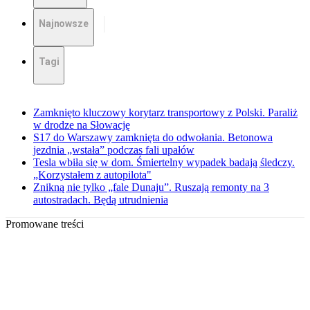
Najnowsze
Tagi
Zamknięto kluczowy korytarz transportowy z Polski. Paraliż
w drodze na Słowację
S17 do Warszawy zamknięta do odwołania. Betonowa
jezdnia „wstała” podczas fali upałów
Tesla wbiła się w dom. Śmiertelny wypadek badają śledczy.
„Korzystałem z autopilota"
Znikną nie tylko „fale Dunaju”. Ruszają remonty na 3
autostradach. Będą utrudnienia
Promowane treści