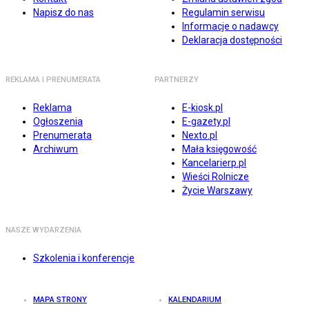
Napisz do nas
Regulamin serwisu
Informacje o nadawcy
Deklaracja dostępności
REKLAMA I PRENUMERATA
PARTNERZY
Reklama
E-kiosk.pl
Ogłoszenia
E-gazety.pl
Prenumerata
Nexto.pl
Archiwum
Mała księgowość
Kancelarierp.pl
Wieści Rolnicze
Życie Warszawy
NASZE WYDARZENIA
Szkolenia i konferencje
MAPA STRONY
KALENDARIUM