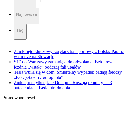
Najnowsze
Tagi
Zamknięto kluczowy korytarz transportowy z Polski. Paraliż
w drodze na Słowację
S17 do Warszawy zamknięta do odwołania. Betonowa
jezdnia „wstała” podczas fali upałów
Tesla wbiła się w dom. Śmiertelny wypadek badają śledczy.
„Korzystałem z autopilota"
Znikną nie tylko „fale Dunaju”. Ruszają remonty na 3
autostradach. Będą utrudnienia
Promowane treści