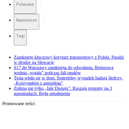
Polecane
Najnowsze
Tagi
Zamknięto kluczowy korytarz transportowy z Polski. Paraliż
w drodze na Słowację
S17 do Warszawy zamknięta do odwołania. Betonowa
jezdnia „wstała” podczas fali upałów
Tesla wbiła się w dom. Śmiertelny wypadek badają śledczy.
„Korzystałem z autopilota"
Znikną nie tylko „fale Dunaju”. Ruszają remonty na 3
autostradach. Będą utrudnienia
Promowane treści