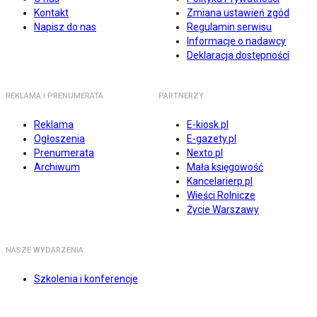
Kontakt
Zmiana ustawień zgód
Napisz do nas
Regulamin serwisu
Informacje o nadawcy
Deklaracja dostępności
REKLAMA I PRENUMERATA
PARTNERZY
Reklama
E-kiosk.pl
Ogłoszenia
E-gazety.pl
Prenumerata
Nexto.pl
Archiwum
Mała księgowość
Kancelarierp.pl
Wieści Rolnicze
Życie Warszawy
NASZE WYDARZENIA
Szkolenia i konferencje