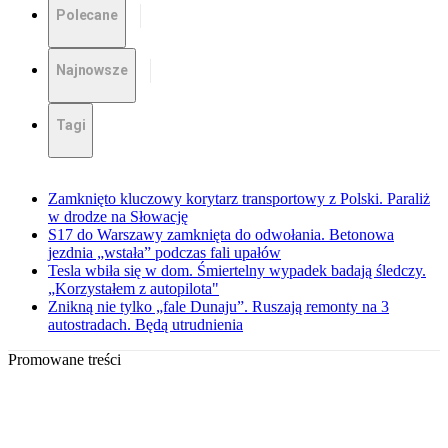
Polecane
Najnowsze
Tagi
Zamknięto kluczowy korytarz transportowy z Polski. Paraliż
w drodze na Słowację
S17 do Warszawy zamknięta do odwołania. Betonowa
jezdnia „wstała” podczas fali upałów
Tesla wbiła się w dom. Śmiertelny wypadek badają śledczy.
„Korzystałem z autopilota"
Znikną nie tylko „fale Dunaju”. Ruszają remonty na 3
autostradach. Będą utrudnienia
Promowane treści