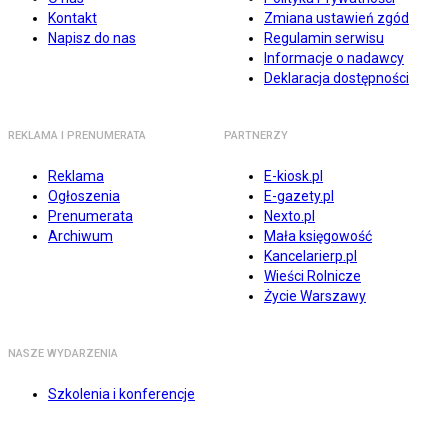
Kontakt
Zmiana ustawień zgód
Napisz do nas
Regulamin serwisu
Informacje o nadawcy
Deklaracja dostępności
REKLAMA I PRENUMERATA
PARTNERZY
Reklama
E-kiosk.pl
Ogłoszenia
E-gazety.pl
Prenumerata
Nexto.pl
Archiwum
Mała księgowość
Kancelarierp.pl
Wieści Rolnicze
Życie Warszawy
NASZE WYDARZENIA
Szkolenia i konferencje