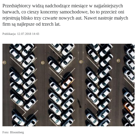
Przedsiębiorcy widzą nadchodzące miesiące w najjaśniejszych
barwach, co cieszy koncerny samochodowe, bo to przecież oni
rejestrują blisko trzy czwarte nowych aut. Nawet nastroje małych
firm są najlepsze od trzech lat.
Publikacja:
12.07.2018 14:43
Foto: Bloomberg