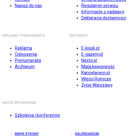
Napisz do nas
Regulamin serwisu
Informacje o nadawcy
Deklaracja dostępności
REKLAMA I PRENUMERATA
PARTNERZY
Reklama
E-kiosk.pl
Ogłoszenia
E-gazety.pl
Prenumerata
Nexto.pl
Archiwum
Mała księgowość
Kancelarierp.pl
Wieści Rolnicze
Życie Warszawy
NASZE WYDARZENIA
Szkolenia i konferencje
MAPA STRONY
KALENDARIUM