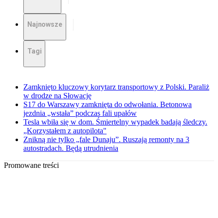
Najnowsze
Tagi
Zamknięto kluczowy korytarz transportowy z Polski. Paraliż
w drodze na Słowację
S17 do Warszawy zamknięta do odwołania. Betonowa
jezdnia „wstała” podczas fali upałów
Tesla wbiła się w dom. Śmiertelny wypadek badają śledczy.
„Korzystałem z autopilota"
Znikną nie tylko „fale Dunaju”. Ruszają remonty na 3
autostradach. Będą utrudnienia
Promowane treści