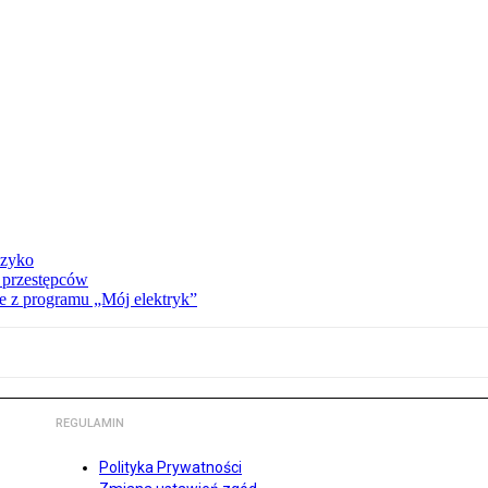
yzyko
 przestępców
 z programu „Mój elektryk”
REGULAMIN
Polityka Prywatności