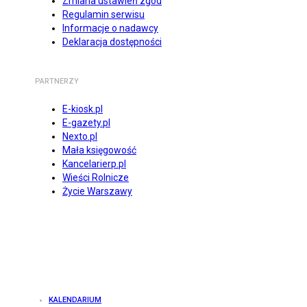
Zmiana ustawień zgód
Regulamin serwisu
Informacje o nadawcy
Deklaracja dostępności
PARTNERZY
E-kiosk.pl
E-gazety.pl
Nexto.pl
Mała księgowość
Kancelarierp.pl
Wieści Rolnicze
Życie Warszawy
KALENDARIUM