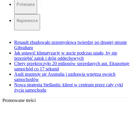
Polecane
Najnowsze
Renault zbudowało przemysłową twierdzę po drugiej stronie
Gibraltaru
Jak ustawić klimatyzację w aucie podczas upału, by nie
przeziębić zatok i dróg oddechowych
Chery przekroczyło 20 milionów sprzedanych aut. Eksportuje
samochód co 17 sekund
Audi inspiruje się Australią i uzdrawia wnętrza swoich
samochodów
Nowa strategia Stellantis: klient w centrum przez cały cykl
życia samochodu
Promowane treści