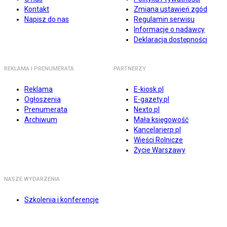
Kontakt
Zmiana ustawień zgód
Napisz do nas
Regulamin serwisu
Informacje o nadawcy
Deklaracja dostępności
REKLAMA I PRENUMERATA
PARTNERZY
Reklama
E-kiosk.pl
Ogłoszenia
E-gazety.pl
Prenumerata
Nexto.pl
Archiwum
Mała księgowość
Kancelarierp.pl
Wieści Rolnicze
Życie Warszawy
NASZE WYDARZENIA
Szkolenia i konferencje