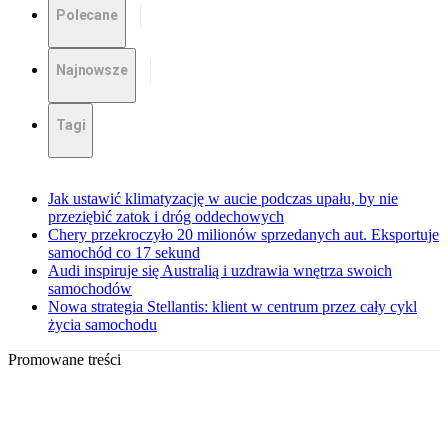
Polecane
Najnowsze
Tagi
Jak ustawić klimatyzację w aucie podczas upału, by nie
przeziębić zatok i dróg oddechowych
Chery przekroczyło 20 milionów sprzedanych aut. Eksportuje
samochód co 17 sekund
Audi inspiruje się Australią i uzdrawia wnętrza swoich
samochodów
Nowa strategia Stellantis: klient w centrum przez cały cykl
życia samochodu
Promowane treści