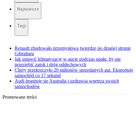
Najnowsze
Tagi
Renault zbudowało przemysłową twierdzę po drugiej stronie
Gibraltaru
Jak ustawić klimatyzację w aucie podczas upału, by nie
przeziębić zatok i dróg oddechowych
Chery przekroczyło 20 milionów sprzedanych aut. Eksportuje
samochód co 17 sekund
Audi inspiruje się Australią i uzdrawia wnętrza swoich
samochodów
Promowane treści