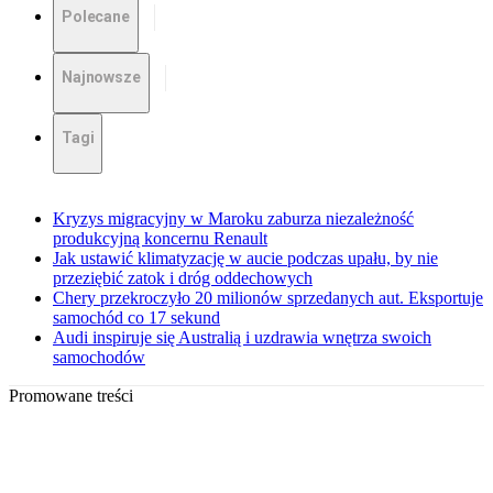
Polecane
Najnowsze
Tagi
Kryzys migracyjny w Maroku zaburza niezależność
produkcyjną koncernu Renault
Jak ustawić klimatyzację w aucie podczas upału, by nie
przeziębić zatok i dróg oddechowych
Chery przekroczyło 20 milionów sprzedanych aut. Eksportuje
samochód co 17 sekund
Audi inspiruje się Australią i uzdrawia wnętrza swoich
samochodów
Promowane treści