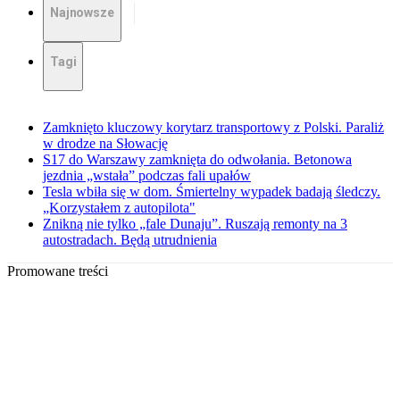
Najnowsze
Tagi
Zamknięto kluczowy korytarz transportowy z Polski. Paraliż
w drodze na Słowację
S17 do Warszawy zamknięta do odwołania. Betonowa
jezdnia „wstała” podczas fali upałów
Tesla wbiła się w dom. Śmiertelny wypadek badają śledczy.
„Korzystałem z autopilota"
Znikną nie tylko „fale Dunaju”. Ruszają remonty na 3
autostradach. Będą utrudnienia
Promowane treści