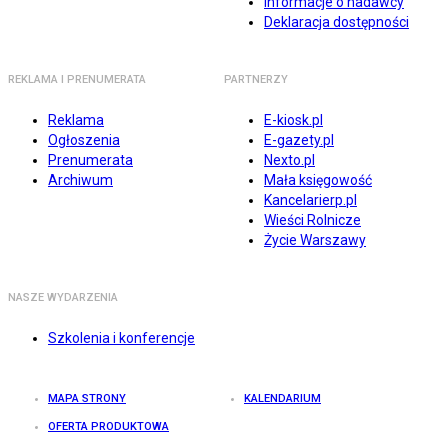
Informacje o nadawcy
Deklaracja dostępności
REKLAMA I PRENUMERATA
PARTNERZY
Reklama
E-kiosk.pl
Ogłoszenia
E-gazety.pl
Prenumerata
Nexto.pl
Archiwum
Mała księgowość
Kancelarierp.pl
Wieści Rolnicze
Życie Warszawy
NASZE WYDARZENIA
Szkolenia i konferencje
MAPA STRONY
KALENDARIUM
OFERTA PRODUKTOWA