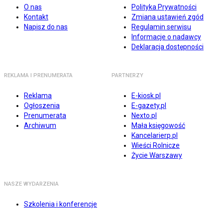
O nas
Polityka Prywatności
Kontakt
Zmiana ustawień zgód
Napisz do nas
Regulamin serwisu
Informacje o nadawcy
Deklaracja dostępności
REKLAMA I PRENUMERATA
PARTNERZY
Reklama
E-kiosk.pl
Ogłoszenia
E-gazety.pl
Prenumerata
Nexto.pl
Archiwum
Mała księgowość
Kancelarierp.pl
Wieści Rolnicze
Życie Warszawy
NASZE WYDARZENIA
Szkolenia i konferencje