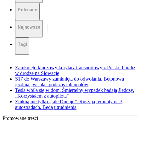
Polecane
Najnowsze
Tagi
Zamknięto kluczowy korytarz transportowy z Polski. Paraliż
w drodze na Słowację
S17 do Warszawy zamknięta do odwołania. Betonowa
jezdnia „wstała” podczas fali upałów
Tesla wbiła się w dom. Śmiertelny wypadek badają śledczy.
„Korzystałem z autopilota"
Znikną nie tylko „fale Dunaju”. Ruszają remonty na 3
autostradach. Będą utrudnienia
Promowane treści