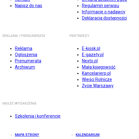
Napisz do nas
Regulamin serwisu
Informacje o nadawcy
Deklaracja dostępności
REKLAMA I PRENUMERATA
PARTNERZY
Reklama
E-kiosk.pl
Ogłoszenia
E-gazety.pl
Prenumerata
Nexto.pl
Archiwum
Mała księgowość
Kancelarierp.pl
Wieści Rolnicze
Życie Warszawy
NASZE WYDARZENIA
Szkolenia i konferencje
MAPA STRONY
KALENDARIUM