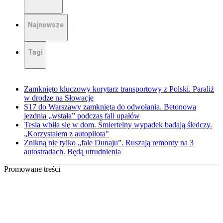
Najnowsze
Tagi
Zamknięto kluczowy korytarz transportowy z Polski. Paraliż
w drodze na Słowację
S17 do Warszawy zamknięta do odwołania. Betonowa
jezdnia „wstała” podczas fali upałów
Tesla wbiła się w dom. Śmiertelny wypadek badają śledczy.
„Korzystałem z autopilota"
Znikną nie tylko „fale Dunaju”. Ruszają remonty na 3
autostradach. Będą utrudnienia
Promowane treści