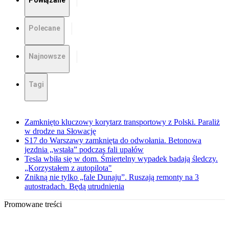
Powiązane
Polecane
Najnowsze
Tagi
Zamknięto kluczowy korytarz transportowy z Polski. Paraliż
w drodze na Słowację
S17 do Warszawy zamknięta do odwołania. Betonowa
jezdnia „wstała” podczas fali upałów
Tesla wbiła się w dom. Śmiertelny wypadek badają śledczy.
„Korzystałem z autopilota"
Znikną nie tylko „fale Dunaju”. Ruszają remonty na 3
autostradach. Będą utrudnienia
Promowane treści