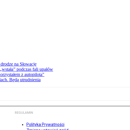
 drodze na Słowację
wstała” podczas fali upałów
orzystałem z autopilota"
dach. Będą utrudnienia
REGULAMIN
Polityka Prywatności