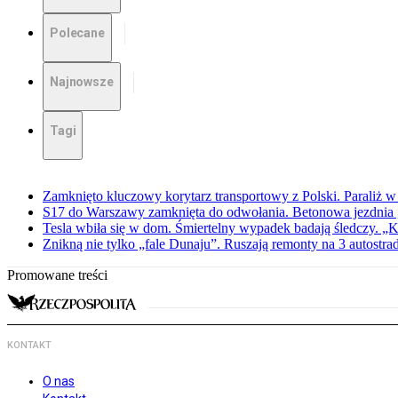
Polecane
Najnowsze
Tagi
Zamknięto kluczowy korytarz transportowy z Polski. Paraliż w
S17 do Warszawy zamknięta do odwołania. Betonowa jezdnia „
Tesla wbiła się w dom. Śmiertelny wypadek badają śledczy. „K
Znikną nie tylko „fale Dunaju”. Ruszają remonty na 3 autostra
Promowane treści
KONTAKT
O nas