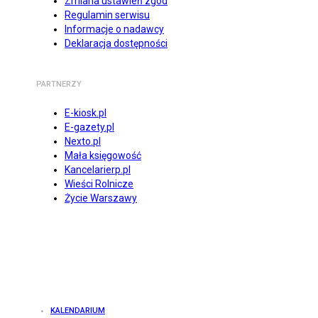
Zmiana ustawień zgód
Regulamin serwisu
Informacje o nadawcy
Deklaracja dostępności
PARTNERZY
E-kiosk.pl
E-gazety.pl
Nexto.pl
Mała księgowość
Kancelarierp.pl
Wieści Rolnicze
Życie Warszawy
KALENDARIUM