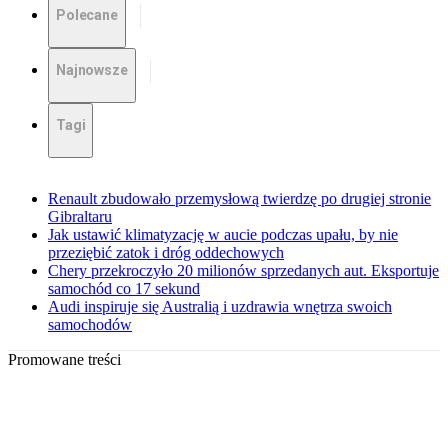
Polecane
Najnowsze
Tagi
Renault zbudowało przemysłową twierdzę po drugiej stronie
Gibraltaru
Jak ustawić klimatyzację w aucie podczas upału, by nie
przeziębić zatok i dróg oddechowych
Chery przekroczyło 20 milionów sprzedanych aut. Eksportuje
samochód co 17 sekund
Audi inspiruje się Australią i uzdrawia wnętrza swoich
samochodów
Promowane treści