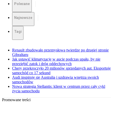
Polecane
Najnowsze
Tagi
Renault zbudowało przemysłową twierdzę po drugiej stronie
Gibraltaru
Jak ustawić klimatyzację w aucie podczas upału, by nie
przeziębić zatok i dróg oddechowych
Chery przekroczyło 20 milionów sprzedanych aut. Eksportuje
samochód co 17 sekund
Audi inspiruje się Australią i uzdrawia wnętrza swoich
samochodów
Nowa strategia Stellantis: klient w centrum przez cały cykl
życia samochodu
Promowane treści