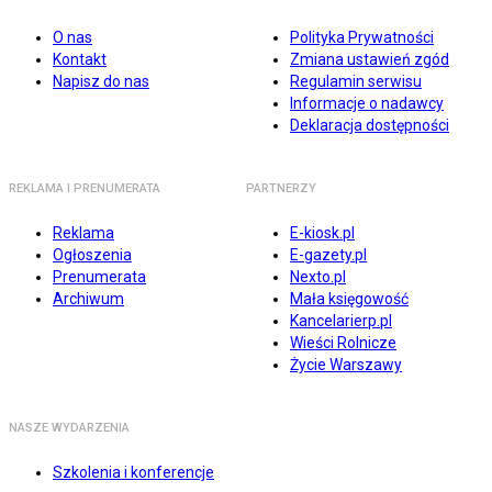
O nas
Polityka Prywatności
Kontakt
Zmiana ustawień zgód
Napisz do nas
Regulamin serwisu
Informacje o nadawcy
Deklaracja dostępności
REKLAMA I PRENUMERATA
PARTNERZY
Reklama
E-kiosk.pl
Ogłoszenia
E-gazety.pl
Prenumerata
Nexto.pl
Archiwum
Mała księgowość
Kancelarierp.pl
Wieści Rolnicze
Życie Warszawy
NASZE WYDARZENIA
Szkolenia i konferencje