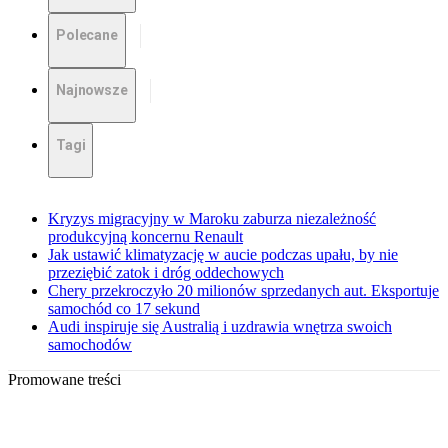
Polecane
Najnowsze
Tagi
Kryzys migracyjny w Maroku zaburza niezależność
produkcyjną koncernu Renault
Jak ustawić klimatyzację w aucie podczas upału, by nie
przeziębić zatok i dróg oddechowych
Chery przekroczyło 20 milionów sprzedanych aut. Eksportuje
samochód co 17 sekund
Audi inspiruje się Australią i uzdrawia wnętrza swoich
samochodów
Promowane treści