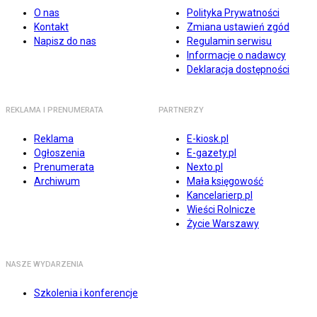
O nas
Polityka Prywatności
Kontakt
Zmiana ustawień zgód
Napisz do nas
Regulamin serwisu
Informacje o nadawcy
Deklaracja dostępności
REKLAMA I PRENUMERATA
PARTNERZY
Reklama
E-kiosk.pl
Ogłoszenia
E-gazety.pl
Prenumerata
Nexto.pl
Archiwum
Mała księgowość
Kancelarierp.pl
Wieści Rolnicze
Życie Warszawy
NASZE WYDARZENIA
Szkolenia i konferencje