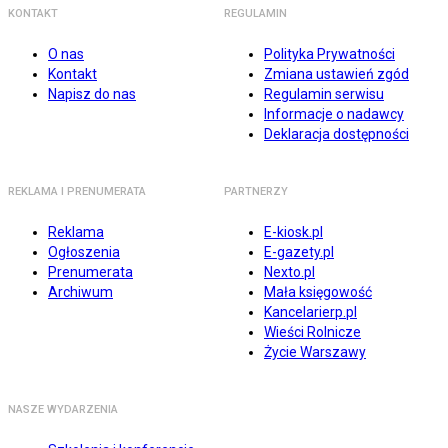
KONTAKT
REGULAMIN
O nas
Polityka Prywatności
Kontakt
Zmiana ustawień zgód
Napisz do nas
Regulamin serwisu
Informacje o nadawcy
Deklaracja dostępności
REKLAMA I PRENUMERATA
PARTNERZY
Reklama
E-kiosk.pl
Ogłoszenia
E-gazety.pl
Prenumerata
Nexto.pl
Archiwum
Mała księgowość
Kancelarierp.pl
Wieści Rolnicze
Życie Warszawy
NASZE WYDARZENIA