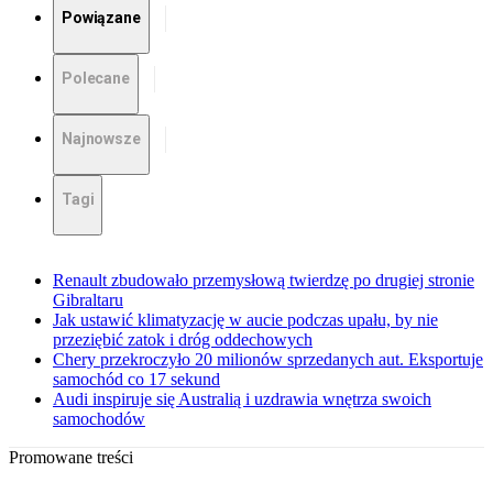
Powiązane
Polecane
Najnowsze
Tagi
Renault zbudowało przemysłową twierdzę po drugiej stronie
Gibraltaru
Jak ustawić klimatyzację w aucie podczas upału, by nie
przeziębić zatok i dróg oddechowych
Chery przekroczyło 20 milionów sprzedanych aut. Eksportuje
samochód co 17 sekund
Audi inspiruje się Australią i uzdrawia wnętrza swoich
samochodów
Promowane treści