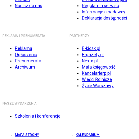
Napisz do nas
Regulamin serwisu
Informacje o nadawcy
Deklaracja dostępności
REKLAMA I PRENUMERATA
PARTNERZY
Reklama
E-kiosk.pl
Ogłoszenia
E-gazety.pl
Prenumerata
Nexto.pl
Archiwum
Mała księgowość
Kancelarierp.pl
Wieści Rolnicze
Życie Warszawy
NASZE WYDARZENIA
Szkolenia i konferencje
MAPA STRONY
KALENDARIUM