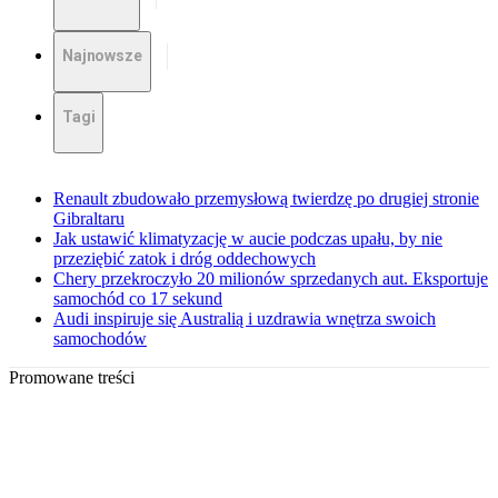
Najnowsze
Tagi
Renault zbudowało przemysłową twierdzę po drugiej stronie
Gibraltaru
Jak ustawić klimatyzację w aucie podczas upału, by nie
przeziębić zatok i dróg oddechowych
Chery przekroczyło 20 milionów sprzedanych aut. Eksportuje
samochód co 17 sekund
Audi inspiruje się Australią i uzdrawia wnętrza swoich
samochodów
Promowane treści