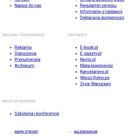
Napisz do nas
Regulamin serwisu
Informacje o nadawcy
Deklaracja dostępności
REKLAMA I PRENUMERATA
PARTNERZY
Reklama
E-kiosk.pl
Ogłoszenia
E-gazety.pl
Prenumerata
Nexto.pl
Archiwum
Mała księgowość
Kancelarierp.pl
Wieści Rolnicze
Życie Warszawy
NASZE WYDARZENIA
Szkolenia i konferencje
MAPA STRONY
KALENDARIUM