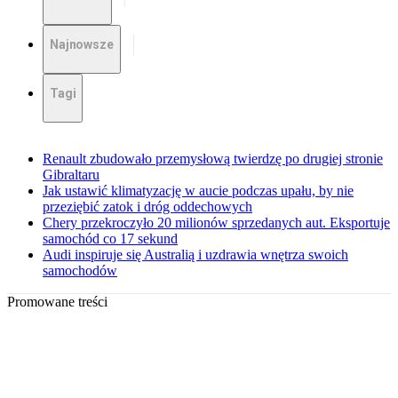
Najnowsze
Tagi
Renault zbudowało przemysłową twierdzę po drugiej stronie
Gibraltaru
Jak ustawić klimatyzację w aucie podczas upału, by nie
przeziębić zatok i dróg oddechowych
Chery przekroczyło 20 milionów sprzedanych aut. Eksportuje
samochód co 17 sekund
Audi inspiruje się Australią i uzdrawia wnętrza swoich
samochodów
Promowane treści