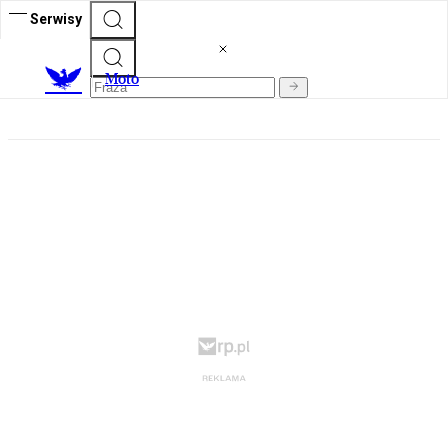
Serwisy
M
oto