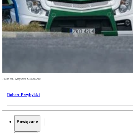
Foto: fot. Krzysztof Skłodowski
Robert Przybylski
Powiązane