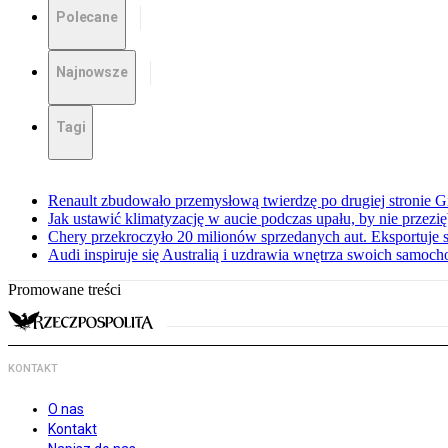
Polecane
Najnowsze
Tagi
Renault zbudowało przemysłową twierdzę po drugiej stronie Gi
Jak ustawić klimatyzację w aucie podczas upału, by nie przezi
Chery przekroczyło 20 milionów sprzedanych aut. Eksportuje
Audi inspiruje się Australią i uzdrawia wnętrza swoich samoc
Promowane treści
KONTAKT
O nas
Kontakt