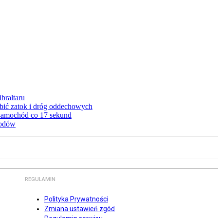
braltaru
ębić zatok i dróg oddechowych
 samochód co 17 sekund
hodów
REGULAMIN
Polityka Prywatności
Zmiana ustawień zgód