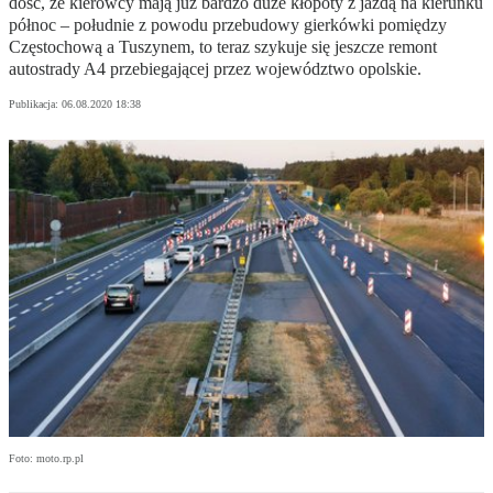
dość, że kierowcy mają już bardzo duże kłopoty z jazdą na kierunku
północ – południe z powodu przebudowy gierkówki pomiędzy
Częstochową a Tuszynem, to teraz szykuje się jeszcze remont
autostrady A4 przebiegającej przez województwo opolskie.
Publikacja:
06.08.2020 18:38
Foto: moto.rp.pl