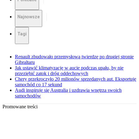
Najnowsze
Tagi
Renault zbudowało przemysłową twierdzę po drugiej stronie
Gibraltaru
Jak ustawić klimatyzację w aucie podczas upału, by nie
przeziębić zatok i dróg oddechowych
Chery przekroczyło 20 milionów sprzedanych aut. Eksportuje
samochód co 17 sekund
Audi inspiruje się Australią i uzdrawia wnętrza swoich
samochodów
Promowane treści