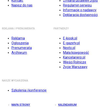
Kontakt
Zmiana ustawień zgód
Napisz do nas
Regulamin serwisu
Informacje o nadawcy
Deklaracja dostępności
REKLAMA I PRENUMERATA
PARTNERZY
Reklama
E-kiosk.pl
Ogłoszenia
E-gazety.pl
Prenumerata
Nexto.pl
Archiwum
Mała księgowość
Kancelarierp.pl
Wieści Rolnicze
Życie Warszawy
NASZE WYDARZENIA
Szkolenia i konferencje
MAPA STRONY
KALENDARIUM