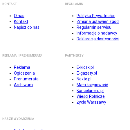
KONTAKT
REGULAMIN
O nas
Polityka Prywatności
Kontakt
Zmiana ustawień zgód
Napisz do nas
Regulamin serwisu
Informacje o nadawcy
Deklaracja dostępności
REKLAMA I PRENUMERATA
PARTNERZY
Reklama
E-kiosk.pl
Ogłoszenia
E-gazety.pl
Prenumerata
Nexto.pl
Archiwum
Mała księgowość
Kancelarierp.pl
Wieści Rolnicze
Życie Warszawy
NASZE WYDARZENIA