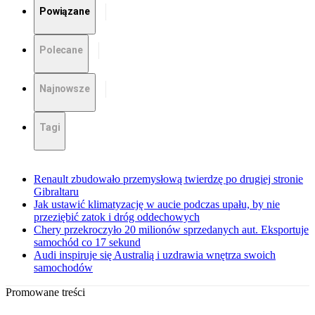
Powiązane
Polecane
Najnowsze
Tagi
Renault zbudowało przemysłową twierdzę po drugiej stronie
Gibraltaru
Jak ustawić klimatyzację w aucie podczas upału, by nie
przeziębić zatok i dróg oddechowych
Chery przekroczyło 20 milionów sprzedanych aut. Eksportuje
samochód co 17 sekund
Audi inspiruje się Australią i uzdrawia wnętrza swoich
samochodów
Promowane treści