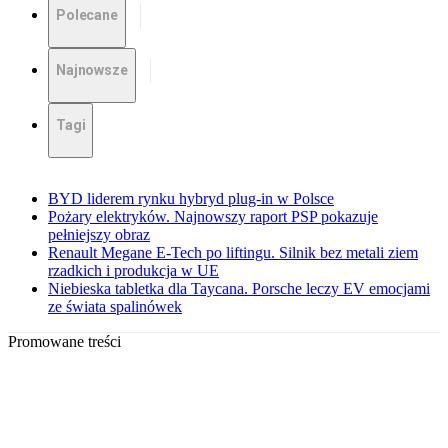
Polecane
Najnowsze
Tagi
BYD liderem rynku hybryd plug-in w Polsce
Pożary elektryków. Najnowszy raport PSP pokazuje
pełniejszy obraz
Renault Megane E-Tech po liftingu. Silnik bez metali ziem
rzadkich i produkcja w UE
Niebieska tabletka dla Taycana. Porsche leczy EV emocjami
ze świata spalinówek
Promowane treści