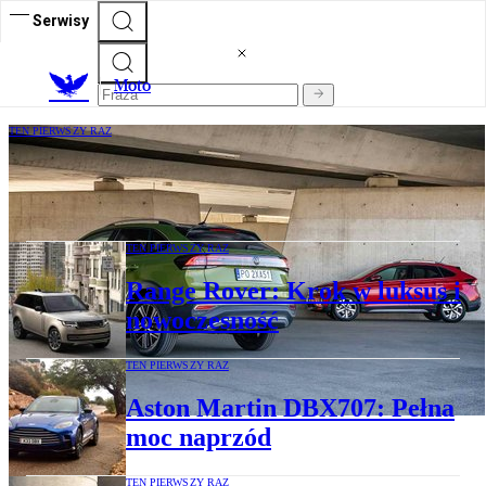
Serwisy
M
oto
TEN PIERWSZY RAZ
Volkswagen Taigo: Patrz na mnie
TEN PIERWSZY RAZ
Range Rover: Krok w luksus i
nowoczesność
TEN PIERWSZY RAZ
Aston Martin DBX707: Pełna
moc naprzód
TEN PIERWSZY RAZ