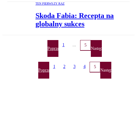
TEN PIERWSZY RAZ
Skoda Fabia: Recepta na
globalny sukces
1
...
5
Poprzednia
Następna
1
2
3
4
5
Poprzednia
Następna