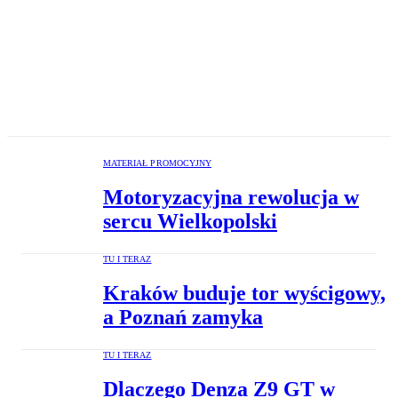
MATERIAŁ PROMOCYJNY
Motoryzacyjna rewolucja w
sercu Wielkopolski
TU I TERAZ
Kraków buduje tor wyścigowy,
a Poznań zamyka
TU I TERAZ
Dlaczego Denza Z9 GT w