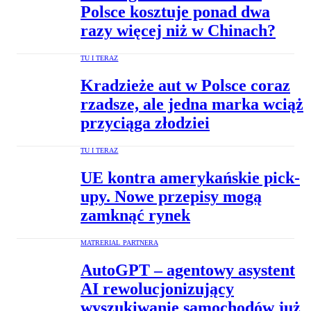
Polsce kosztuje ponad dwa
razy więcej niż w Chinach?
TU I TERAZ
Kradzieże aut w Polsce coraz
rzadsze, ale jedna marka wciąż
przyciąga złodziei
TU I TERAZ
UE kontra amerykańskie pick-
upy. Nowe przepisy mogą
zamknąć rynek
MATRERIAL PARTNERA
AutoGPT – agentowy asystent
AI rewolucjonizujący
wyszukiwanie samochodów już