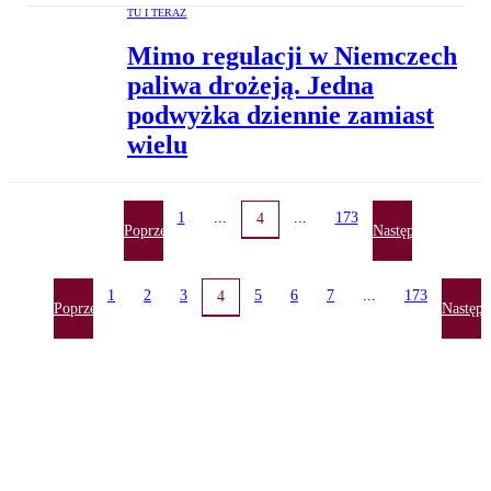
TU I TERAZ
Mimo regulacji w Niemczech
paliwa drożeją. Jedna
podwyżka dziennie zamiast
wielu
1
...
...
173
4
Poprzednia
Następna
1
2
3
5
6
7
...
173
4
Poprzednia
Następn