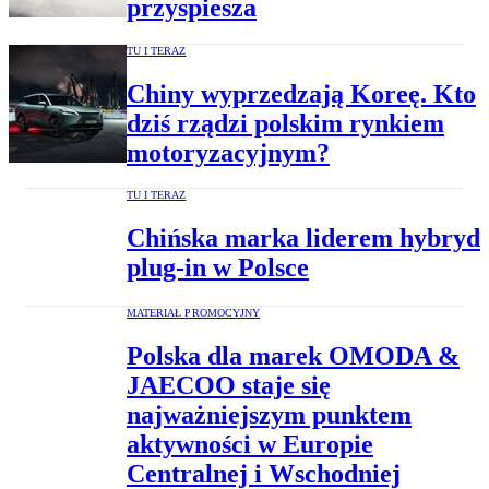
przyspiesza
TU I TERAZ
Chiny wyprzedzają Koreę. Kto
dziś rządzi polskim rynkiem
motoryzacyjnym?
TU I TERAZ
Chińska marka liderem hybryd
plug-in w Polsce
MATERIAŁ PROMOCYJNY
Polska dla marek OMODA &
JAECOO staje się
najważniejszym punktem
aktywności w Europie
Centralnej i Wschodniej