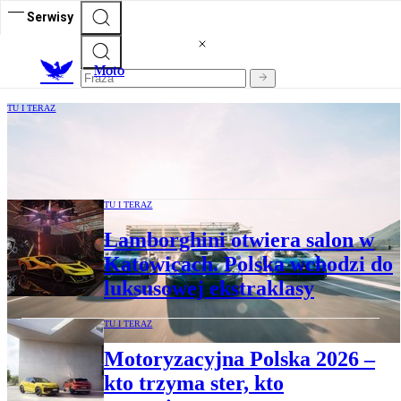
Serwisy
M
oto
TU I TERAZ
Porsche wycofuje się z Bugatti Rimac.
Koniec ambitnego eksperymentu
TU I TERAZ
Lamborghini otwiera salon w
Katowicach. Polska wchodzi do
luksusowej ekstraklasy
TU I TERAZ
Motoryzacyjna Polska 2026 –
kto trzyma ster, kto