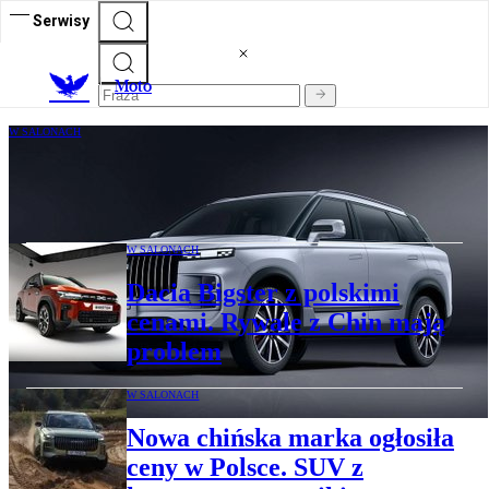
Serwisy
M
oto
W SALONACH
Jaecoo 7: Chiński SUV z mocną hybrydą
dostępny w zaskakującej cenie
W SALONACH
Dacia Bigster z polskimi
cenami. Rywale z Chin mają
problem
W SALONACH
Nowa chińska marka ogłosiła
ceny w Polsce. SUV z