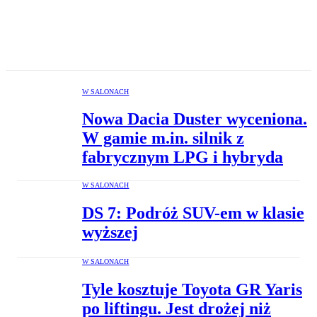
W SALONACH
Nowa Dacia Duster wyceniona.
W gamie m.in. silnik z
fabrycznym LPG i hybryda
W SALONACH
DS 7: Podróż SUV-em w klasie
wyższej
W SALONACH
Tyle kosztuje Toyota GR Yaris
po liftingu. Jest drożej niż