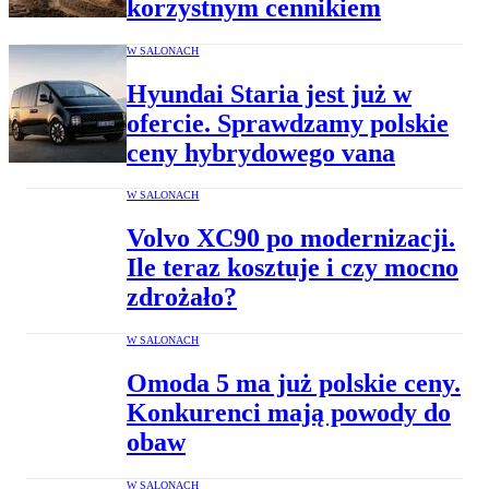
korzystnym cennikiem
W SALONACH
Hyundai Staria jest już w
ofercie. Sprawdzamy polskie
ceny hybrydowego vana
W SALONACH
Volvo XC90 po modernizacji.
Ile teraz kosztuje i czy mocno
zdrożało?
W SALONACH
Omoda 5 ma już polskie ceny.
Konkurenci mają powody do
obaw
W SALONACH