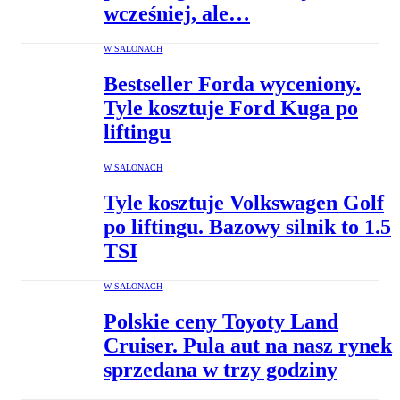
wcześniej, ale…
W SALONACH
Bestseller Forda wyceniony.
Tyle kosztuje Ford Kuga po
liftingu
W SALONACH
Tyle kosztuje Volkswagen Golf
po liftingu. Bazowy silnik to 1.5
TSI
W SALONACH
Polskie ceny Toyoty Land
Cruiser. Pula aut na nasz rynek
sprzedana w trzy godziny