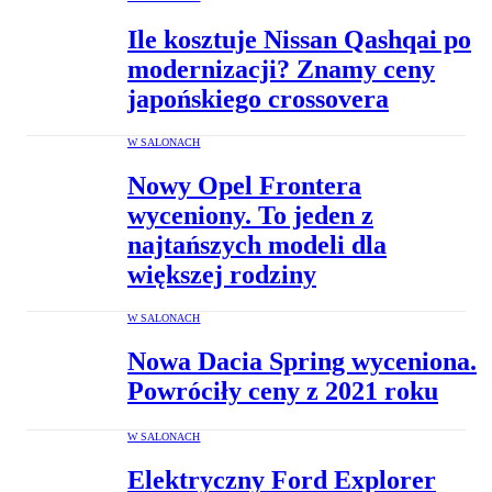
Ile kosztuje Nissan Qashqai po
modernizacji? Znamy ceny
japońskiego crossovera
W SALONACH
Nowy Opel Frontera
wyceniony. To jeden z
najtańszych modeli dla
większej rodziny
W SALONACH
Nowa Dacia Spring wyceniona.
Powróciły ceny z 2021 roku
W SALONACH
Elektryczny Ford Explorer