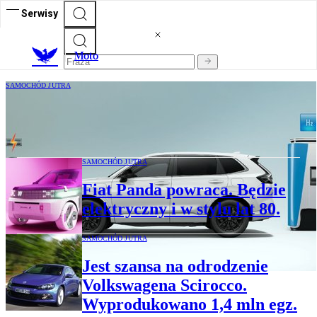
Serwisy
M
oto
SAMOCHÓD JUTRA
Honda CR-V pojawi się w nowej wersji.
To wodorowa… hybryda
SAMOCHÓD JUTRA
Fiat Panda powraca. Będzie
elektryczny i w stylu lat 80.
SAMOCHÓD JUTRA
Jest szansa na odrodzenie
Volkswagena Scirocco.
Wyprodukowano 1,4 mln egz.