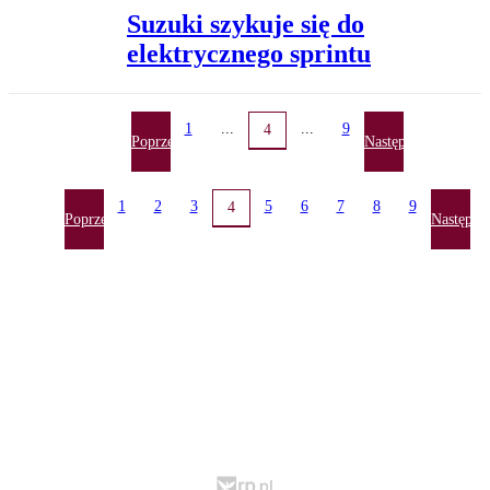
Suzuki szykuje się do
elektrycznego sprintu
1
...
...
9
4
Poprzednia
Następna
1
2
3
5
6
7
8
9
4
Poprzednia
Następna