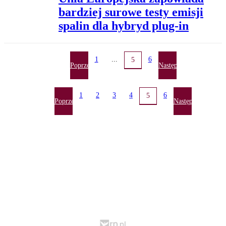
bardziej surowe testy emisji
spalin dla hybryd plug-in
1
...
6
5
Poprzednia
Następna
1
2
3
4
6
5
Poprzednia
Następna