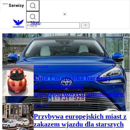
Serwisy
M
oto
EKOLOGIA
Toyota i inni japońscy producenci
rozpoczynają prace nad bioetanolem
EKOLOGIA
Unia Europejska bardziej
wyrozumiała dla
supersportowych samochodów
EKOLOGIA
Przybywa europejskich miast z
zakazem wjazdu dla starszych