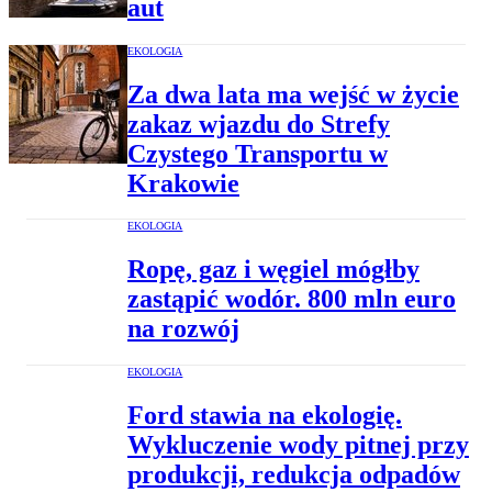
aut
EKOLOGIA
Za dwa lata ma wejść w życie
zakaz wjazdu do Strefy
Czystego Transportu w
Krakowie
EKOLOGIA
Ropę, gaz i węgiel mógłby
zastąpić wodór. 800 mln euro
na rozwój
EKOLOGIA
Ford stawia na ekologię.
Wykluczenie wody pitnej przy
produkcji, redukcja odpadów