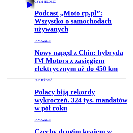
CZYM JEŹDZIĆ
Podcast „Moto rp.pl”:
Wszystko o samochodach
używanych
INNOWACJE
Nowy napęd z Chin: hybryda
IM Motors z zasięgiem
elektrycznym aż do 450 km
JAK JEŹDZIĆ
Polacy biją rekordy
wykroczeń. 324 tys. mandatów
w pół roku
INNOWACJE
Czechy drugim krajem w