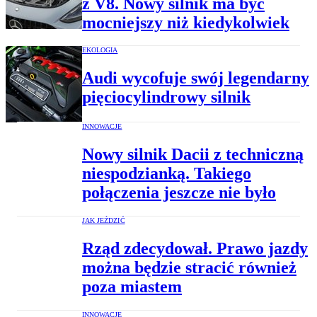
z V8. Nowy silnik ma być
mocniejszy niż kiedykolwiek
EKOLOGIA
Audi wycofuje swój legendarny
pięciocylindrowy silnik
INNOWACJE
Nowy silnik Dacii z techniczną
niespodzianką. Takiego
połączenia jeszcze nie było
JAK JEŹDZIĆ
Rząd zdecydował. Prawo jazdy
można będzie stracić również
poza miastem
INNOWACJE