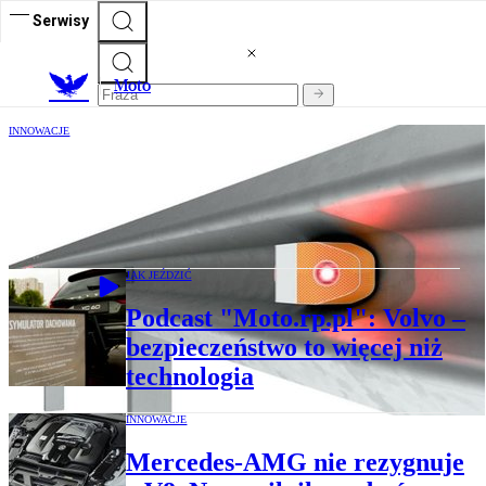
Serwisy
M
oto
INNOWACJE
Rewolucja drogowa. Barierki z AI, które
ostrzegają przed korkami, wypadkami i
zwierzętami
JAK JEŹDZIĆ
Podcast "Moto.rp.pl": Volvo –
bezpieczeństwo to więcej niż
technologia
INNOWACJE
Mercedes-AMG nie rezygnuje