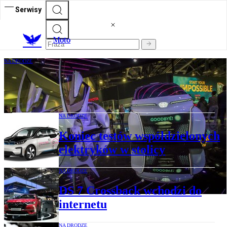
Serwisy
M
oto
NA DRODZE
Miasteczko dla autonomicznych aut
NA DRODZE
Koniec testów współdzielonych
elektryków w stolicy
NA DRODZE
DS 7 Crossback wchodzi do
internetu
NA DRODZE