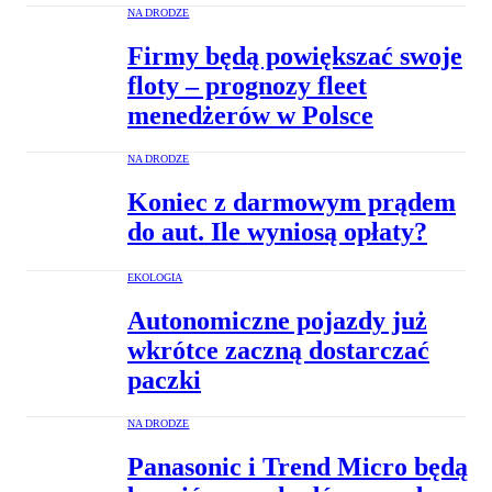
NA DRODZE
Firmy będą powiększać swoje
floty – prognozy fleet
menedżerów w Polsce
NA DRODZE
Koniec z darmowym prądem
do aut. Ile wyniosą opłaty?
EKOLOGIA
Autonomiczne pojazdy już
wkrótce zaczną dostarczać
paczki
NA DRODZE
Panasonic i Trend Micro będą