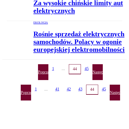
Za wysokie chińskie limity aut
elektrycznych
EKOLOGIA
Rośnie sprzedaż elektrycznych
samochodów. Polacy w ogonie
europejskiej elektromobilności
1
...
45
44
Poprzednia
Następna
1
...
41
42
43
45
44
Poprzednia
Następna