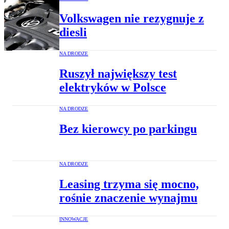
Volkswagen nie rezygnuje z
diesli
NA DRODZE
Ruszył największy test
elektryków w Polsce
NA DRODZE
Bez kierowcy po parkingu
NA DRODZE
Leasing trzyma się mocno,
rośnie znaczenie wynajmu
INNOWACJE